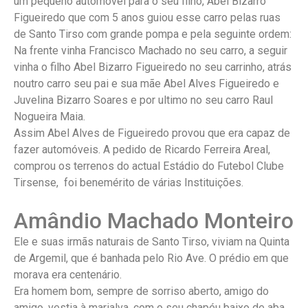
um pequeno automóvel para o seu filho, Abel Bizarro
Figueiredo que com 5 anos guiou esse carro pelas ruas
de Santo Tirso com grande pompa e pela seguinte ordem:
Na frente vinha Francisco Machado no seu carro, a seguir
vinha o filho Abel Bizarro Figueiredo no seu carrinho, atrás
noutro carro seu pai e sua mãe Abel Alves Figueiredo e
Juvelina Bizarro Soares e por ultimo no seu carro Raul
Nogueira Maia.
Assim Abel Alves de Figueiredo provou que era capaz de
fazer automóveis. A pedido de Ricardo Ferreira Areal,
comprou os terrenos do actual Estádio do Futebol Clube
Tirsense, foi benemérito de várias Instituições.
Amândio Machado Monteiro
Ele e suas irmãs naturais de Santo Tirso, viviam na Quinta
de Argemil, que é banhada pelo Rio Ave. O prédio em que
morava era centenário.
Era homem bom, sempre de sorriso aberto, amigo do
amigo, vestia à marialva, com o seu chapéu baixo de aba